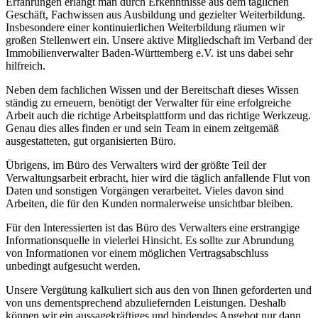
Erfahrungen erlangt man durch Erkenntnisse aus dem täglichen
Geschäft, Fachwissen aus Ausbildung und gezielter Weiterbildung.
Insbesondere einer kontinuierlichen Weiterbildung räumen wir
großen Stellenwert ein. Unsere aktive Mitgliedschaft im Verband der
Immobilienverwalter Baden-Württemberg e.V. ist uns dabei sehr
hilfreich.
Neben dem fachlichen Wissen und der Bereitschaft dieses Wissen
ständig zu erneuern, benötigt der Verwalter für eine erfolgreiche
Arbeit auch die richtige Arbeitsplattform und das richtige Werkzeug.
Genau dies alles finden er und sein Team in einem zeitgemäß
ausgestatteten, gut organisierten Büro.
Übrigens, im Büro des Verwalters wird der größte Teil der
Verwaltungsarbeit erbracht, hier wird die täglich anfallende Flut von
Daten und sonstigen Vorgängen verarbeitet. Vieles davon sind
Arbeiten, die für den Kunden normalerweise unsichtbar bleiben.
Für den Interessierten ist das Büro des Verwalters eine erstrangige
Informationsquelle in vielerlei Hinsicht. Es sollte zur Abrundung
von Informationen vor einem möglichen Vertragsabschluss
unbedingt aufgesucht werden.
Unsere Vergütung kalkuliert sich aus den von Ihnen geforderten und
von uns dementsprechend abzuliefernden Leistungen. Deshalb
können wir ein aussagekräftiges und bindendes Angebot nur dann