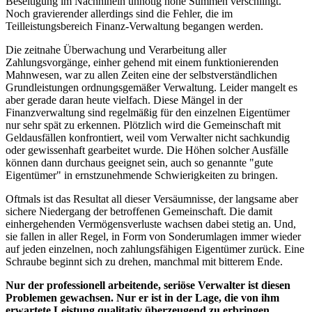
Beseitigung im Nachhinein unnötig hohe Summen verschlingt.
Noch gravierender allerdings sind die Fehler, die im
Teilleistungsbereich Finanz-Verwaltung begangen werden.
Die zeitnahe Überwachung und Verarbeitung aller
Zahlungsvorgänge, einher gehend mit einem funktionierenden
Mahnwesen, war zu allen Zeiten eine der selbstverständlichen
Grundleistungen ordnungsgemäßer Verwaltung. Leider mangelt es
aber gerade daran heute vielfach. Diese Mängel in der
Finanzverwaltung sind regelmäßig für den einzelnen Eigentümer
nur sehr spät zu erkennen. Plötzlich wird die Gemeinschaft mit
Geldausfällen konfrontiert, weil vom Verwalter nicht sachkundig
oder gewissenhaft gearbeitet wurde. Die Höhen solcher Ausfälle
können dann durchaus geeignet sein, auch so genannte "gute
Eigentümer" in ernstzunehmende Schwierigkeiten zu bringen.
Oftmals ist das Resultat all dieser Versäumnisse, der langsame aber
sichere Niedergang der betroffenen Gemeinschaft. Die damit
einhergehenden Vermögensverluste wachsen dabei stetig an. Und,
sie fallen in aller Regel, in Form von Sonderumlagen immer wieder
auf jeden einzelnen, noch zahlungsfähigen Eigentümer zurück. Eine
Schraube beginnt sich zu drehen, manchmal mit bitterem Ende.
Nur der professionell arbeitende, seriöse Verwalter ist diesen
Problemen gewachsen. Nur er ist in der Lage, die von ihm
erwartete Leistung qualitativ überzeugend zu erbringen.